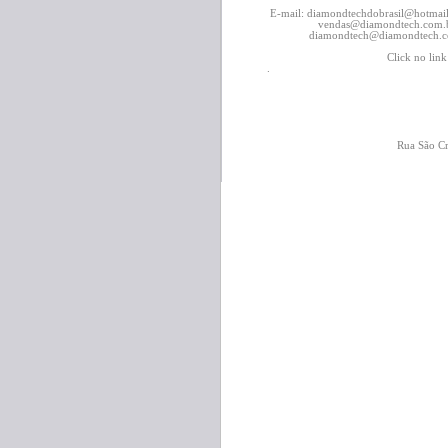
E-mail: diamondtechdobrasil@hotmai
vendas@diamondtech.com.b
diamondtech@diamondtech.co
Click no li
.
Rua São Cr