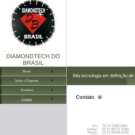
DIAMONDTECH DO
BRASIL
Home
Alta tecnologia em definição de
Sobre a Empresa
Produtos
Contato
Contato
Tel.: 55 21 3183-5994
Celular : 55 21 98121-9290
Nextel : 55 21 96438-0258